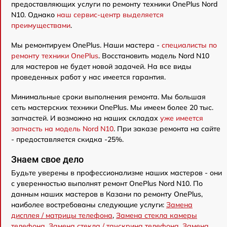
предоставляющих услуги по ремонту техники OnePlus Nord
N10. Однако
наш сервис-центр выделяется
преимуществами
.
Мы ремонтируем OnePlus. Наши мастера -
специалисты по
ремонту техники OnePlus
. Восстановить модель Nord N10
для мастеров не будет новой задачей. На все виды
проведенных работ у нас имеется гарантия.
Минимальные сроки выполнения ремонта. Мы большая
сеть мастерских техники OnePlus. Мы имеем более 20 тыс.
запчастей. И возможно на наших складах
уже имеется
запчасть на модель Nord N10
. При заказе ремонта на сайте
- предоставляется скидка -25%.
Знаем свое дело
Будьте уверены в профессионализме наших мастеров - они
с уверенностью выполнят ремонт OnePlus Nord N10. По
данным наших мастеров в Казани по ремонту OnePlus,
наиболее востребованы следующие услуги:
Замена
дисплея / матрицы телефона
,
Замена стекла камеры
телефона
,
Замена стекла / тачскрина телефона
,
Замена