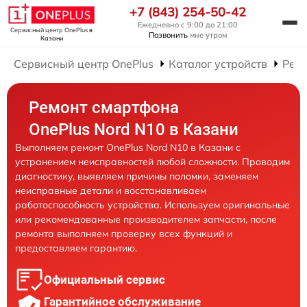
+7 (843) 254-50-42
Ежедневно с 9:00 до 21:00
Сервисный центр OnePlus
в
Позвонить
мне утром
Казани
Сервисный центр OnePlus
Каталог устройств
Рем
Ремонт смартфона
OnePlus Nord N10 в Казани
Выполняем ремонт OnePlus Nord N10 в Казани с
устранением неисправностей любой сложности. Проводим
диагностику, выявляем причины поломки, заменяем
неисправные детали и восстанавливаем
работоспособность устройства. Используем оригинальные
или рекомендованные производителем запчасти, после
ремонта выполняем проверку всех функций и
предоставляем гарантию.
Официальный сервис
Гарантийное обслуживание