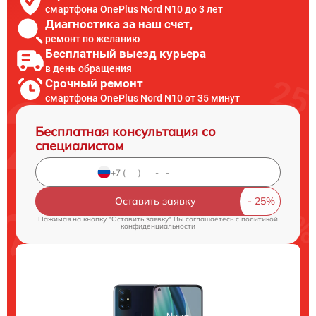
смартфона OnePlus Nord N10 до 3 лет
Диагностика за наш счет,
ремонт по желанию
Бесплатный выезд курьера
в день обращения
Срочный ремонт
смартфона OnePlus Nord N10 от 35 минут
Бесплатная консультация со
специалистом
Оставить заявку
Нажимая на кнопку "Оставить заявку" Вы соглашаетесь c
политикой
конфиденциальности