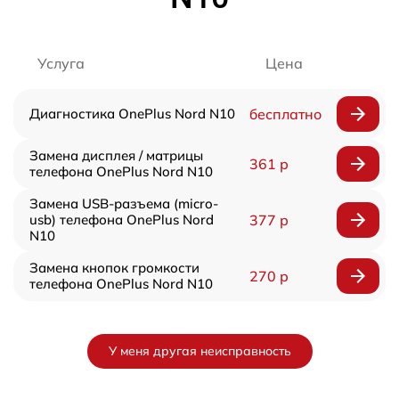
Услуга
Цена
Диагностика OnePlus Nord N10
бесплатно
Замена дисплея / матрицы
361 р
телефона OnePlus Nord N10
Замена USB-разъема (micro-
usb) телефона OnePlus Nord
377 р
N10
Замена кнопок громкости
270 р
телефона OnePlus Nord N10
У меня другая неисправность