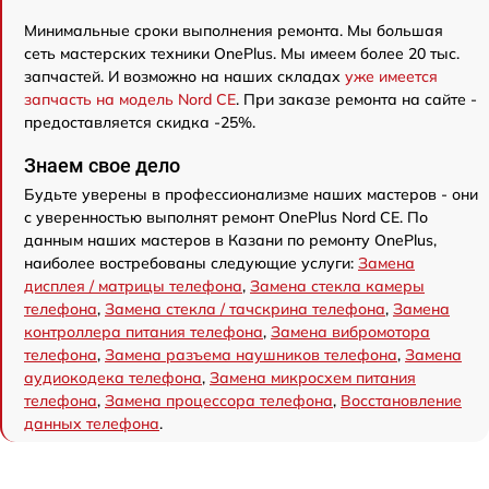
Минимальные сроки выполнения ремонта. Мы большая
сеть мастерских техники OnePlus. Мы имеем более 20 тыс.
запчастей. И возможно на наших складах
уже имеется
запчасть на модель Nord CE
. При заказе ремонта на сайте -
предоставляется скидка -25%.
Знаем свое дело
Будьте уверены в профессионализме наших мастеров - они
с уверенностью выполнят ремонт OnePlus Nord CE. По
данным наших мастеров в Казани по ремонту OnePlus,
наиболее востребованы следующие услуги:
Замена
дисплея / матрицы телефона
,
Замена стекла камеры
телефона
,
Замена стекла / тачскрина телефона
,
Замена
контроллера питания телефона
,
Замена вибромотора
телефона
,
Замена разъема наушников телефона
,
Замена
аудиокодека телефона
,
Замена микросхем питания
телефона
,
Замена процессора телефона
,
Восстановление
данных телефона
.