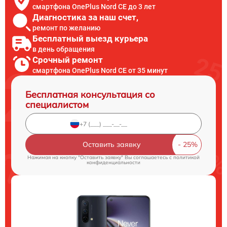
смартфона OnePlus Nord CE до 3 лет
Диагностика за наш счет,
ремонт по желанию
Бесплатный выезд курьера
в день обращения
Срочный ремонт
смартфона OnePlus Nord CE от 35 минут
Бесплатная консультация со
специалистом
Оставить заявку
Нажимая на кнопку "Оставить заявку" Вы соглашаетесь c
политикой
конфиденциальности